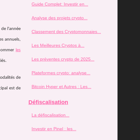
Guide Complet: Investir en...
Analyse des projets crypto...
n de l'année
Classement des Cryptomonnaies...
tes annuels,
Les Meilleures Cryptos à...
de nommer
les
Les préventes crypto de 2025...
iés.
Plateformes crypto: analyse...
odalités de
Bitcoin Hyper et Autres : Les...
cipal est de
Défiscalisation
La défiscalisation...
Investir en Pinel : les...