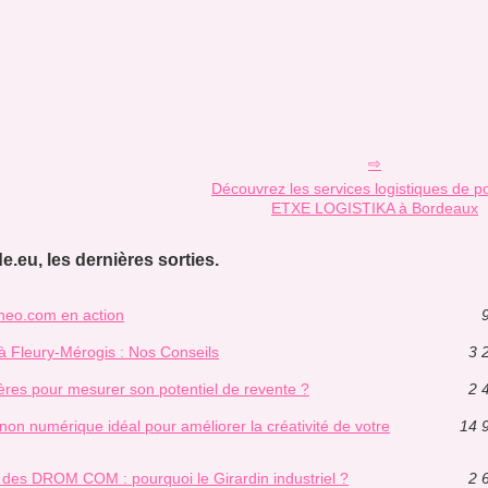
Découvrez les services logistiques de p
ETXE LOGISTIKA à Bordeaux
e.eu, les dernières sorties.
aneo.com en action
 à Fleury-Mérogis : Nos Conseils
3 
itères pour mesurer son potentiel de revente ?
2 
n numérique idéal pour améliorer la créativité de votre
14 
e des DROM COM : pourquoi le Girardin industriel ?
2 