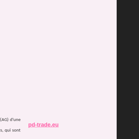
 (AG) d'une
pd-trade.eu
s, qui sont