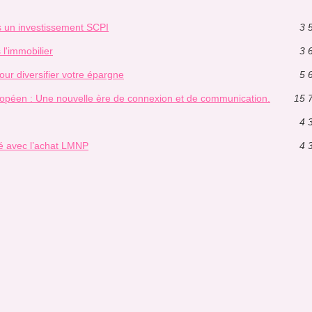
s un investissement SCPI
3 
 l'immobilier
3 
r diversifier votre épargne
5 
opéen : Une nouvelle ère de connexion et de communication.
15 
4 
é avec l’achat LMNP
4 