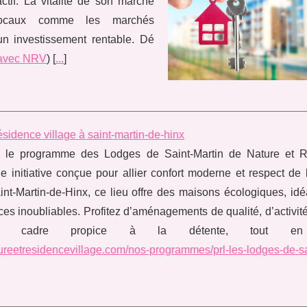
ctif. La vitalité de son marché
locaux comme les marchés
un investissement rentable. Dé
 avec NRV
) [
...
]
sidence village à saint-martin-de-hinx
 le programme des Lodges de Saint-Martin de Nature et 
ne initiative conçue pour allier confort moderne et respect de 
int-Martin-de-Hinx, ce lieu offre des maisons écologiques, id
es inoubliables. Profitez d’aménagements de qualité, d’activit
n cadre propice à la détente, tout en
tureetresidencevillage.com/nos-programmes/prl-les-lodges-de-sa