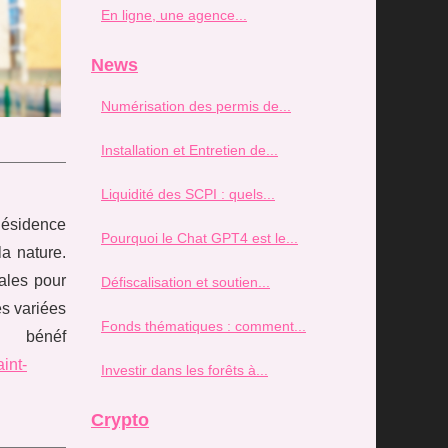
En ligne, une agence...
News
Numérisation des permis de...
Installation et Entretien de...
Liquidité des SCPI : quels...
Résidence
Pourquoi le Chat GPT4 est le...
la nature.
éales pour
Défiscalisation et soutien...
és variées
Fonds thématiques : comment...
 bénéf
int-
Investir dans les forêts à...
Crypto