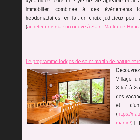
dynamique, offre un style de vie agréable et attra
immobilier, combinée à des événements 
hebdomadaires, en fait un choix judicieux pour 
(
acheter une maison neuve à Saint-Martin-de-Hinx
Le programme lodges de saint-martin de nature et ré
Découvrez
Village, u
Situé à Sa
des vacanc
et d'u
(
https://na
martin/
) [
...
]