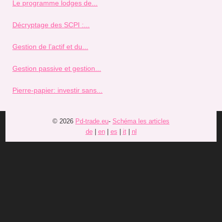
Le programme lodges de...
Décryptage des SCPI :...
Gestion de l’actif et du...
Gestion passive et gestion...
Pierre-papier: investir sans...
© 2026
Pd-trade.eu
-
Schéma les articles
de
|
en
|
es
|
it
|
nl