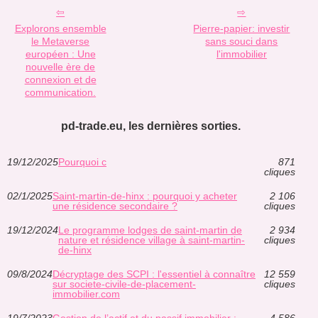
Explorons ensemble
Pierre-papier: investir
le Metaverse
sans souci dans
européen : Une
l'immobilier
nouvelle ère de
connexion et de
communication.
pd-trade.eu, les dernières sorties.
19/12/2025
Pourquoi c
871
cliques
02/1/2025
Saint-martin-de-hinx : pourquoi y acheter
2 106
une résidence secondaire ?
cliques
19/12/2024
Le programme lodges de saint-martin de
2 934
nature et résidence village à saint-martin-
cliques
de-hinx
09/8/2024
Décryptage des SCPI : l'essentiel à connaître
12 559
sur societe-civile-de-placement-
cliques
immobilier.com
19/7/2023
Gestion de l’actif et du passif immobilier :
4 586